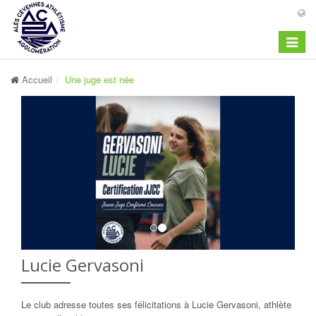
Toggle
navigat
Accueil
Une juge est née
Lucie Gervasoni
Le club adresse toutes ses félicitations à Lucie Gervasoni, athlète